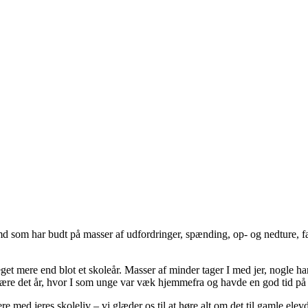
 md som har budt på masser af udfordringer, spænding, op- og nedture, f
get mere end blot et skoleår. Masser af minder tager I med jer, nogle har 
tid være det år, hvor I som unge var væk hjemmefra og havde en god tid på
ere med jeres skoleliv – vi glæder os til at høre alt om det til gamle elev