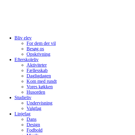
Bliv elev
For dem der vil
Besøg os
Opskrivning
Efterskoleliv
Aktiviteter
Fællesskab
Dagligdagen
Kom med rundt
Vores køkken
Husorden
Studieliv
Undervisning
Valgfag
Linjefag
Dans
Design
Fodbold