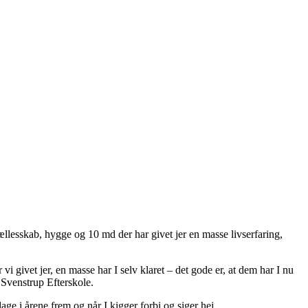
ællesskab, hygge og 10 md der har givet jer en masse livserfaring,
vi givet jer, en masse har I selv klaret – det gode er, at dem har I nu
 Svenstrup Efterskole.
dage i årene frem og når I kigger forbi og siger hej.