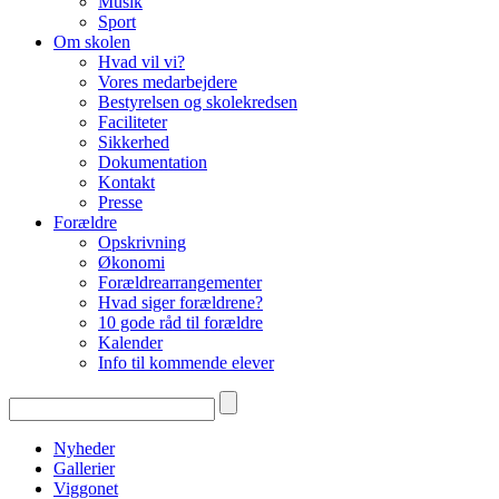
Musik
Sport
Om skolen
Hvad vil vi?
Vores medarbejdere
Bestyrelsen og skolekredsen
Faciliteter
Sikkerhed
Dokumentation
Kontakt
Presse
Forældre
Opskrivning
Økonomi
Forældrearrangementer
Hvad siger forældrene?
10 gode råd til forældre
Kalender
Info til kommende elever
Nyheder
Gallerier
Viggonet