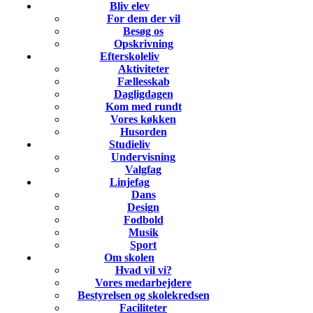
Bliv elev
For dem der vil
Besøg os
Opskrivning
Efterskoleliv
Aktiviteter
Fællesskab
Dagligdagen
Kom med rundt
Vores køkken
Husorden
Studieliv
Undervisning
Valgfag
Linjefag
Dans
Design
Fodbold
Musik
Sport
Om skolen
Hvad vil vi?
Vores medarbejdere
Bestyrelsen og skolekredsen
Faciliteter