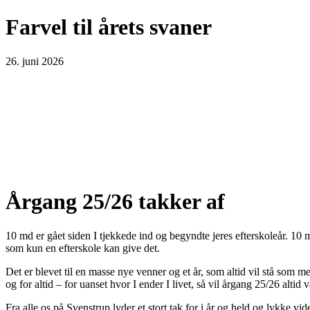
Farvel til årets svaner
26. juni 2026
Årgang 25/26 takker af
10 md er gået siden I tjekkede ind og begyndte jeres efterskoleår. 10
som kun en efterskole kan give det.
Det er blevet til en masse nye venner og et år, som altid vil stå som me
og for altid – for uanset hvor I ender I livet, så vil årgang 25/26 al
Fra alle os på Svenstrup lyder et stort tak for i år og held og lykke vid