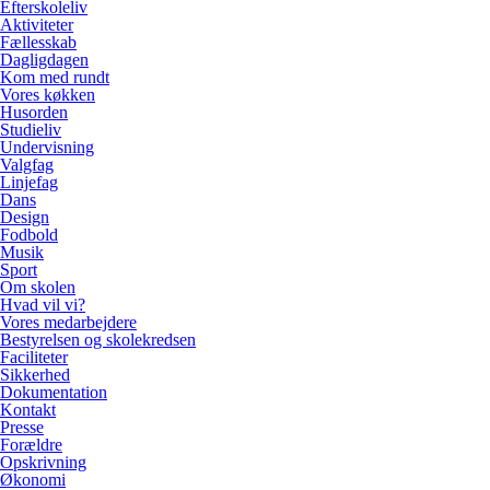
Efterskoleliv
Aktiviteter
Fællesskab
Dagligdagen
Kom med rundt
Vores køkken
Husorden
Studieliv
Undervisning
Valgfag
Linjefag
Dans
Design
Fodbold
Musik
Sport
Om skolen
Hvad vil vi?
Vores medarbejdere
Bestyrelsen og skolekredsen
Faciliteter
Sikkerhed
Dokumentation
Kontakt
Presse
Forældre
Opskrivning
Økonomi