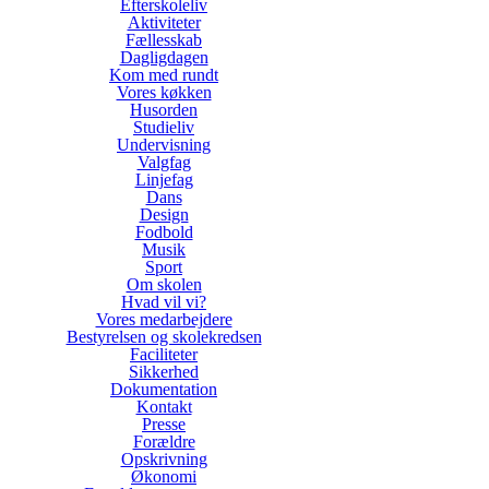
Efterskoleliv
Aktiviteter
Fællesskab
Dagligdagen
Kom med rundt
Vores køkken
Husorden
Studieliv
Undervisning
Valgfag
Linjefag
Dans
Design
Fodbold
Musik
Sport
Om skolen
Hvad vil vi?
Vores medarbejdere
Bestyrelsen og skolekredsen
Faciliteter
Sikkerhed
Dokumentation
Kontakt
Presse
Forældre
Opskrivning
Økonomi