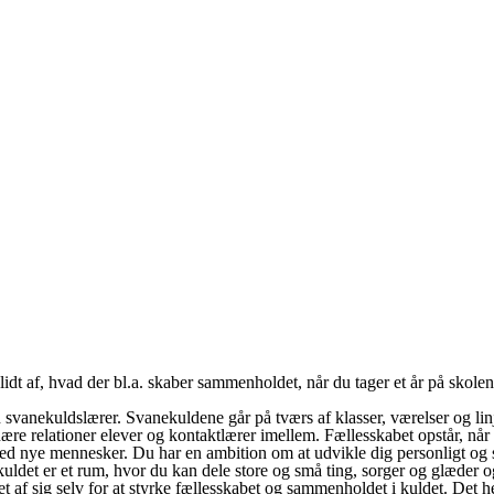
lidt af, hvad der bl.a. skaber sammenholdet, når du tager et år på skolen
et en svanekuldslærer. Svanekuldene går på tværs af klasser, værelser og
ære relationer elever og kontaktlærer imellem. Fællesskabet opstår, når v
med nye mennesker. Du har en ambition om at udvikle dig personligt og s
t er et rum, hvor du kan dele store og små ting, sorger og glæder og e
af sig selv for at styrke fællesskabet og sammenholdet i kuldet. Det hel