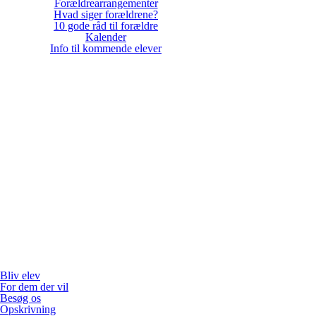
Forældrearrangementer
Hvad siger forældrene?
10 gode råd til forældre
Kalender
Info til kommende elever
Bliv elev
For dem der vil
Besøg os
Opskrivning