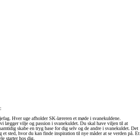
:
 linjefag. Hver uge afholder SK-læreren et møde i svanekuldene.
i lægger vilje og passion i svanekuldet. Du skal have viljen til at
amtidig skabe en tryg base for dig selv og de andre i svanekuldet. Det
t sted, hvor du kan finde inspiration til nye måder at se verden på. Et
e starter hos dig.