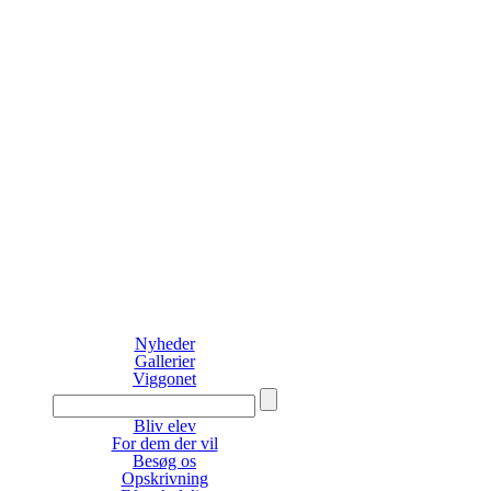
Nyheder
Gallerier
Viggonet
Bliv elev
For dem der vil
Besøg os
Opskrivning