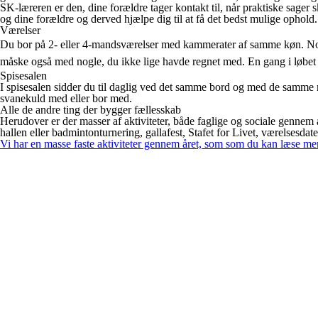
SK-læreren er den, dine forældre tager kontakt til, når praktiske sager sk
og dine forældre og derved hjælpe dig til at få det bedst mulige ophold
Værelser
Du bor på 2- eller 4-mandsværelser med kammerater af samme køn. Nord
måske også med nogle, du ikke lige havde regnet med. En gang i løbet af
Spisesalen
I spisesalen sidder du til daglig ved det samme bord og med de samme 
svanekuld med eller bor med.
Alle de andre ting der bygger fællesskab
Herudover er der masser af aktiviteter, både faglige og sociale gennem å
hallen eller badmintonturnering, gallafest, Stafet for Livet, værelsesda
Vi har en masse faste aktiviteter gennem året, som som du kan læse me