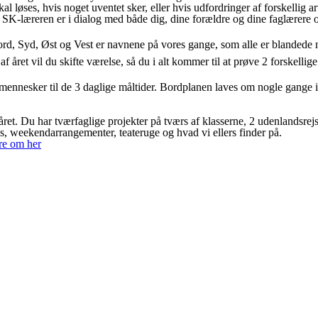
al løses, hvis noget uventet sker, eller hvis udfordringer af forskellig a
. SK-læreren er i dialog med både dig, dine forældre og dine faglærere 
, Syd, Øst og Vest er navnene på vores gange, som alle er blandede me
 året vil du skifte værelse, så du i alt kommer til at prøve 2 forskelli
mennesker til de 3 daglige måltider. Bordplanen laves om nogle gange i
ret. Du har tværfaglige projekter på tværs af klasserne, 2 udenlandsrejs
tes, weekendarrangementer, teateruge og hvad vi ellers finder på.
re om her