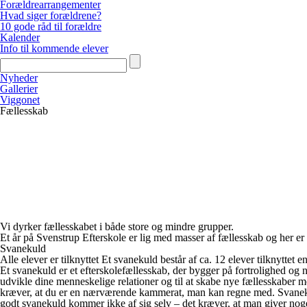
Forældrearrangementer
Hvad siger forældrene?
10 gode råd til forældre
Kalender
Info til kommende elever
Nyheder
Gallerier
Viggonet
Fællesskab
Vi dyrker fællesskabet i både store og mindre grupper.
Et år på Svenstrup Efterskole er lig med masser af fællesskab og her er 
Svanekuld
Alle elever er tilknyttet Et svanekuld består af ca. 12 elever tilknytt
Et svanekuld er et efterskolefællesskab, der bygger på fortrolighed og n
udvikle dine menneskelige relationer og til at skabe nye fællesskaber 
kræver, at du er en nærværende kammerat, man kan regne med. Svanekulde
godt svanekuld kommer ikke af sig selv – det kræver, at man giver noget 