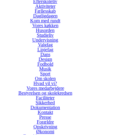
Efterskoleliv
Aktiviteter
Fællesskab
Dagligdagen
Kom med rundt
Vores køkken
Husorden
Studieliv
Undervisning
Valgfag
Linjefag
Dans
Design
Fodbold
Musik
Sport
Om skolen
Hvad vil vi?
Vores medarbejdere
Bestyrelsen og skolekredsen
Faciliteter
Sikkerhed
Dokumentation
Kontakt
Presse
Forældre
Opskrivning
Økonomi