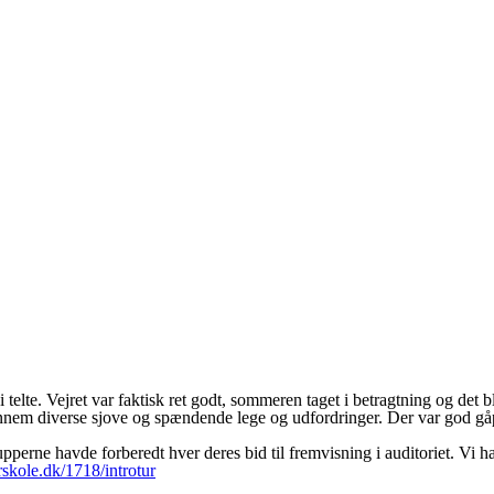
i telte. Vejret var faktisk ret godt, sommeren taget i betragtning og det
e gennem diverse sjove og spændende lege og udfordringer. Der var god 
erne havde forberedt hver deres bid til fremvisning i auditoriet. Vi havd
skole.dk/1718/introtur