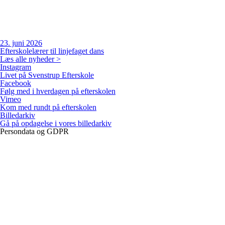
23. juni 2026
Efterskolelærer til linjefaget dans
Læs alle nyheder >
Instagram
Livet på Svenstrup Efterskole
Facebook
Følg med i hverdagen på efterskolen
Vimeo
Kom med rundt på efterskolen
Billedarkiv
Gå på opdagelse i vores billedarkiv
Persondata og GDPR
Persondatapolitik
Cookiepolitik