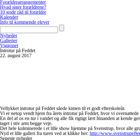
Forældrearrangementer
Hvad siger forældrene?
10 gode råd til forældre
Kalender
Info til kommende elever
Nyheder
Gallerier
Viggonet
Introtur på Feddet
22. august 2017
Vellykket introtur på Feddet såede kimen til et godt efterskoleår.
Vi er netop vendt hjem fra årets introtur på Feddet, hvor vi overnattede 
En del af os en tur i vandet og alle fik rigtigt lært hinanden at kend
taget i stiv arm begge veje.
Det hele kulminerede i et lille show hjemme på Svenstrup, hvor alle grupp
Nyd et lille galleri fra turen ved at klikke her:
http://www.svenstrupefter
Seneste nyheder