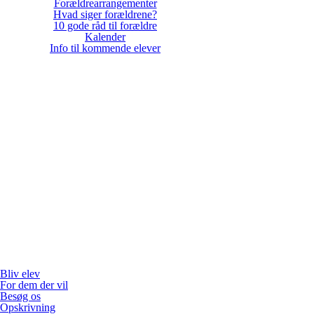
Forældrearrangementer
Hvad siger forældrene?
10 gode råd til forældre
Kalender
Info til kommende elever
Bliv elev
For dem der vil
Besøg os
Opskrivning