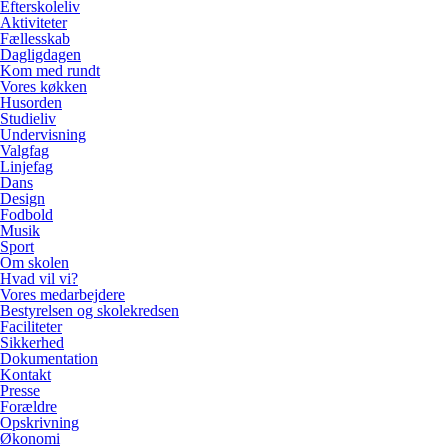
Efterskoleliv
Aktiviteter
Fællesskab
Dagligdagen
Kom med rundt
Vores køkken
Husorden
Studieliv
Undervisning
Valgfag
Linjefag
Dans
Design
Fodbold
Musik
Sport
Om skolen
Hvad vil vi?
Vores medarbejdere
Bestyrelsen og skolekredsen
Faciliteter
Sikkerhed
Dokumentation
Kontakt
Presse
Forældre
Opskrivning
Økonomi