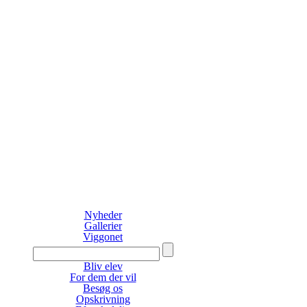
Nyheder
Gallerier
Viggonet
Bliv elev
For dem der vil
Besøg os
Opskrivning