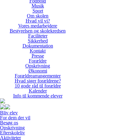
Fodbold
Musik
Sport
Om skolen
Hvad vil vi?
Vores medarbejdere
Bestyrelsen og skolekredsen
Faciliteter
Sikkerhed
Dokumentation
Kontakt
Presse
Forældre
Opskrivning
Økonomi
Forældrearrangementer
Hvad siger forældrene?
10 gode råd til forældre
Kalender
Info til kommende elever
Bliv elev
For dem der vil
Besøg os
Opskrivning
Efterskoleliv
Aktiviteter