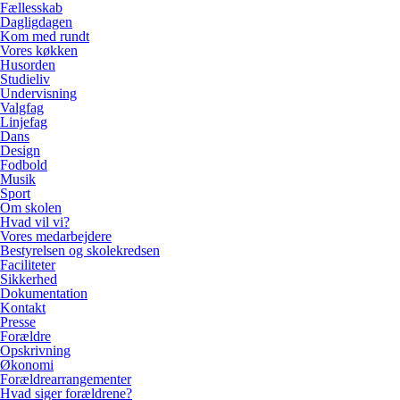
Fællesskab
Dagligdagen
Kom med rundt
Vores køkken
Husorden
Studieliv
Undervisning
Valgfag
Linjefag
Dans
Design
Fodbold
Musik
Sport
Om skolen
Hvad vil vi?
Vores medarbejdere
Bestyrelsen og skolekredsen
Faciliteter
Sikkerhed
Dokumentation
Kontakt
Presse
Forældre
Opskrivning
Økonomi
Forældrearrangementer
Hvad siger forældrene?