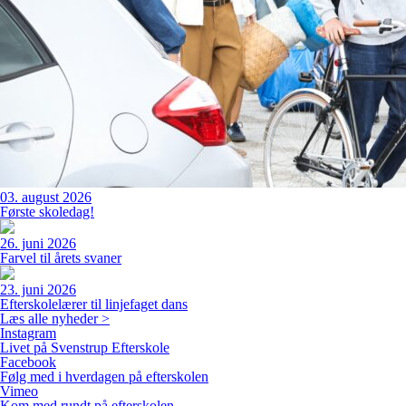
03. august 2026
Første skoledag!
26. juni 2026
Farvel til årets svaner
23. juni 2026
Efterskolelærer til linjefaget dans
Læs alle nyheder >
Instagram
Livet på Svenstrup Efterskole
Facebook
Følg med i hverdagen på efterskolen
Vimeo
Kom med rundt på efterskolen