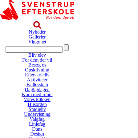
Nyheder
Gallerier
Viggonet
Bliv elev
For dem der vil
Besøg os
Opskrivning
Efterskoleliv
Aktiviteter
Fællesskab
Dagligdagen
Kom med rundt
Vores køkken
Husorden
Studieliv
Undervisning
Valgfag
Linjefag
Dans
Design