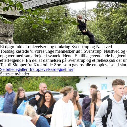
Et døgn fuld af oplevelser i og omkring Svenstrup og Næstved
Torsdag kastede vi vores unge mennesker ud i Svenstrup, Næstved og om
opgaver med samarbejde i svanekuldene. En tilbagevendende begivenhed, 
efterfølgende. En del af dannelsen på Svenstrup og et fællesskab der u
Tak til Skipper fra Krokodille Zoo, som gav os alle en oplevelse til slu
Se billedegalleri fra oplevelsesdøgnet her
Seneste nyheder