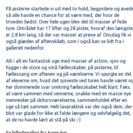
På pisterne startede vi ud med to hold, begyndere og øved
så alle havde en chance for at være med, der hvor de
trivedes bedst. Over hele ugen blev det til masser af fede
ture. Området har 17 lifter og 28 pister, hvoraf den længste
er 2,8 km lang, så der var masser at prøve af. Onsdag fik vi
også glæden af aftenskiløb, som I også kan se lidt fra i
galleriet nedenfor.
Alt i alt en fantastisk uge med masser af action, sjov og
hygge i de store og små fællesskaber, på pisterne, til
fællessang om aftenen og på værelserne. Vi spurgte en del
af eleverne om, hvad det sjoveste ved turen havde været o
her dominerede svar omkring fællesskabet helt klart. F.eks.
at være sammen med vennerne, snakke med en masse nye
mennesker på skitursværelserne, sammenholdet efter en
uge så tæt sammen. Helt lavpraktisk var der også dem, der
blot var glade for ikke at falde længere og selvfølgelig det,
at de nu havde lært at stå på ski ;-)
Se billedegalleri fra turen her