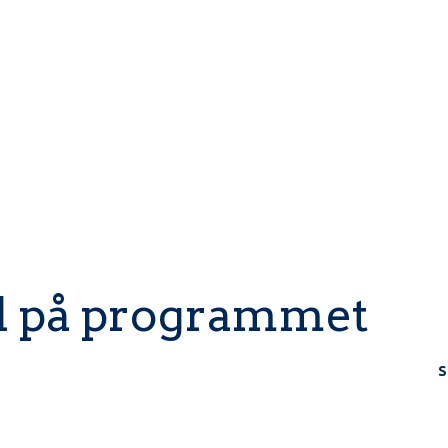
BLIV ELEV
EFTERSKOLELIV
ST
d på programmet
S