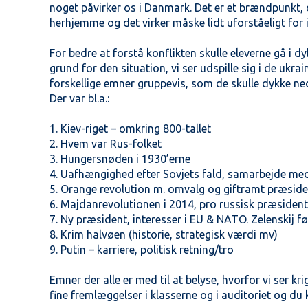
noget påvirker os i Danmark. Det er et brændpunkt, d
herhjemme og det virker måske lidt uforståeligt for 
For bedre at forstå konflikten skulle eleverne gå i dy
grund for den situation, vi ser udspille sig i de ukr
forskellige emner gruppevis, som de skulle dykke ne
Der var bl.a.:
1. Kiev-riget – omkring 800-tallet
2. Hvem var Rus-folket
3. Hungersnøden i 1930’erne
4. Uafhængighed efter Sovjets fald, samarbejde me
5. Orange revolution m. omvalg og giftramt præsid
6. Majdanrevolutionen i 2014, pro russisk præsiden
7. Ny præsident, interesser i EU & NATO. Zelenskij f
8. Krim halvøen (historie, strategisk værdi mv)
9. Putin – karriere, politisk retning/tro
Emner der alle er med til at belyse, hvorfor vi ser kri
fine fremlæggelser i klasserne og i auditoriet og du