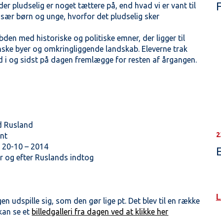
F
er pludselig er noget tættere på, end hvad vi er vant til
især børn og unge, hvorfor det pludselig sker
bden med historiske og politiske emner, der ligger til
ainske byer og omkringliggende landskab. Eleverne trak
d i og sidst på dagen fremlægge for resten af årgangen.
d Rusland
2
ent
t 20-10 – 2014
E
ør og efter Ruslands indtog
L
gen udspille sig, som den gør lige pt. Det blev til en række
 kan se et
billedgalleri fra dagen ved at klikke her