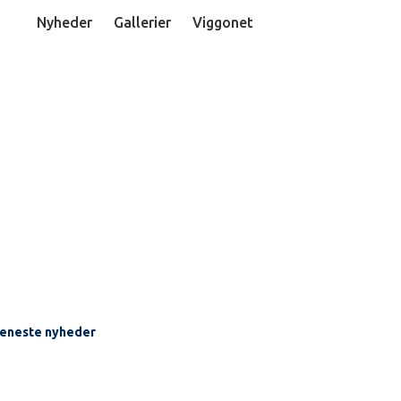
Nyheder
Gallerier
Viggonet
UDIELIV
LINJEFAG
OM SKOLEN
FORÆLDRE
eneste nyheder