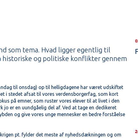
0
 som tema. Hvad ligger egentlig til
å historiske og politiske konflikter gennem
dag til onsdag) op til helligdagene har været udskiftet
t i stedet afsat til vores verdensborgerfag, som kort
s på emner, som ruster vores elever til at livet i den
k jo er en uundgåelig del af. Ved at tage en dedikeret
dybden og give vores unge mennesker en bedre forståelse
2
krigen pt. fylder det meste af nyhedsdækningen og om