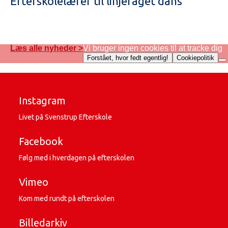
Efterskolelærer til linjefaget dans
Læs alle nyheder >
Vi bruger ingen cookies til at tracke dig
Forstået, hvor fedt egentlig!
Cookiepolitik
Instagram
Livet på Svenstrup Efterskole
Facebook
Følg med i hverdagen på efterskolen
Vimeo
Kom med rundt på efterskolen
Billedarkiv