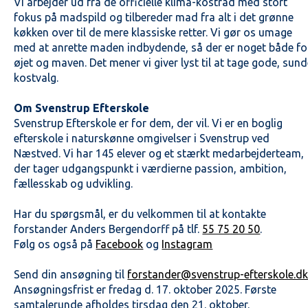
Vi arbejder ud fra de officielle klima-kostråd med stort
fokus på madspild og tilbereder mad fra alt i det grønne
køkken over til de mere klassiske retter. Vi gør os umage
med at anrette maden indbydende, så der er noget både fo
øjet og maven. Det mener vi giver lyst til at tage gode, sun
kostvalg.
Om Svenstrup Efterskole
Svenstrup Efterskole er for dem, der vil. Vi er en boglig
efterskole i naturskønne omgivelser i Svenstrup ved
Næstved. Vi har 145 elever og et stærkt medarbejderteam,
der tager udgangspunkt i værdierne passion, ambition,
fællesskab og udvikling.
Har du spørgsmål, er du velkommen til at kontakte
forstander Anders Bergendorff på tlf.
55 75 20 50
.
Følg os også på
Facebook
og
Instagram
Send din ansøgning til
forstander@svenstrup-efterskole.d
Ansøgningsfrist er fredag d. 17. oktober 2025. Første
samtalerunde afholdes tirsdag den 21. oktober.