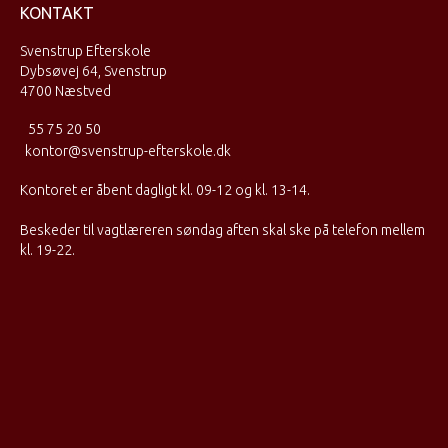
KONTAKT
Svenstrup Efterskole
Dybsøvej 64, Svenstrup
4700 Næstved
55 75 20 50
kontor@svenstrup-efterskole.dk
Kontoret er åbent dagligt kl. 09-12 og kl. 13-14.
Beskeder til vagtlæreren søndag aften skal ske på telefon mellem
kl. 19-22.