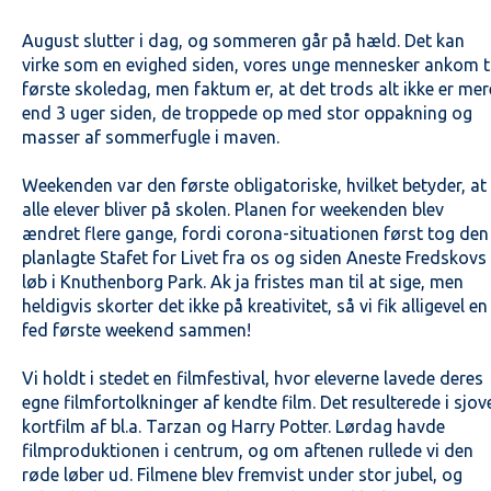
August slutter i dag, og sommeren går på hæld. Det kan
virke som en evighed siden, vores unge mennesker ankom ti
første skoledag, men faktum er, at det trods alt ikke er mer
end 3 uger siden, de troppede op med stor oppakning og
masser af sommerfugle i maven.
Weekenden var den første obligatoriske, hvilket betyder, at
alle elever bliver på skolen. Planen for weekenden blev
ændret flere gange, fordi corona-situationen først tog den
planlagte Stafet for Livet fra os og siden Aneste Fredskovs
løb i Knuthenborg Park. Ak ja fristes man til at sige, men
heldigvis skorter det ikke på kreativitet, så vi fik alligevel en
fed første weekend sammen!
Vi holdt i stedet en filmfestival, hvor eleverne lavede deres
egne filmfortolkninger af kendte film. Det resulterede i sjov
kortfilm af bl.a. Tarzan og Harry Potter. Lørdag havde
filmproduktionen i centrum, og om aftenen rullede vi den
røde løber ud. Filmene blev fremvist under stor jubel, og