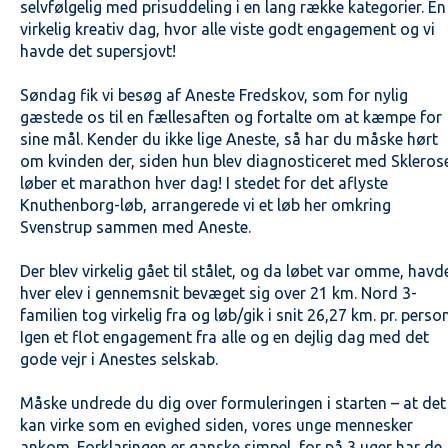
selvfølgelig med prisuddeling i en lang række kategorier. En
virkelig kreativ dag, hvor alle viste godt engagement og vi
havde det supersjovt!
Søndag fik vi besøg af Aneste Fredskov, som for nylig
gæstede os til en fællesaften og fortalte om at kæmpe for
sine mål. Kender du ikke lige Aneste, så har du måske hørt
om kvinden der, siden hun blev diagnosticeret med Skleros
løber et marathon hver dag! I stedet for det aflyste
Knuthenborg-løb, arrangerede vi et løb her omkring
Svenstrup sammen med Aneste.
Der blev virkelig gået til stålet, og da løbet var omme, havd
hver elev i gennemsnit bevæget sig over 21 km. Nord 3-
familien tog virkelig fra og løb/gik i snit 26,27 km. pr. perso
Igen et flot engagement fra alle og en dejlig dag med det
gode vejr i Anestes selskab.
Måske undrede du dig over formuleringen i starten – at det
kan virke som en evighed siden, vores unge mennesker
ankom. Forklaringen er ganske simpel, for på 3 uger har de