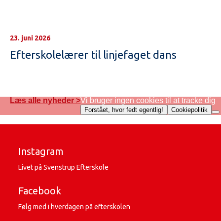
23. juni 2026
Efterskolelærer til linjefaget dans
Læs alle nyheder >
Vi bruger ingen cookies til at tracke dig
Forstået, hvor fedt egentlig!
Cookiepolitik
Instagram
Livet på Svenstrup Efterskole
Facebook
Følg med i hverdagen på efterskolen