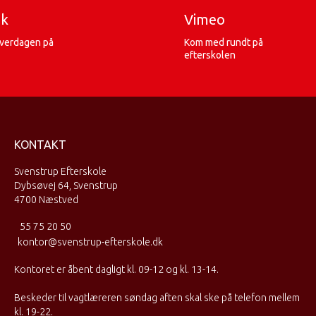
ok
Vimeo
hverdagen på
Kom med rundt på
efterskolen
KONTAKT
Svenstrup Efterskole
Dybsøvej 64, Svenstrup
4700 Næstved
55 75 20 50
kontor@svenstrup-efterskole.dk
Kontoret er åbent dagligt kl. 09-12 og kl. 13-14.
Beskeder til vagtlæreren søndag aften skal ske på telefon mellem
kl. 19-22.