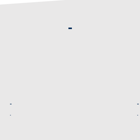
-
-
-
-
-