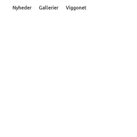
Nyheder
Gallerier
Viggonet
UDIELIV
LINJEFAG
OM SKOLEN
FORÆLDRE