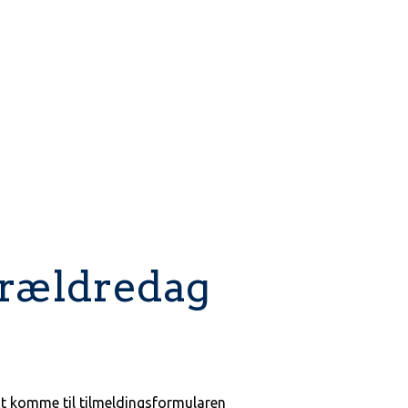
BLIV ELEV
EFTERSKOLELIV
ST
orældredag
 at komme til tilmeldingsformularen