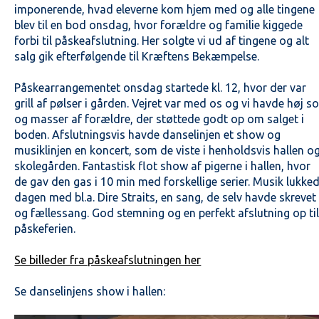
imponerende, hvad eleverne kom hjem med og alle tingene
blev til en bod onsdag, hvor forældre og familie kiggede
forbi til påskeafslutning. Her solgte vi ud af tingene og alt
salg gik efterfølgende til Kræftens Bekæmpelse.
Påskearrangementet onsdag startede kl. 12, hvor der var
grill af pølser i gården. Vejret var med os og vi havde høj so
og masser af forældre, der støttede godt op om salget i
boden. Afslutningsvis havde danselinjen et show og
musiklinjen en koncert, som de viste i henholdsvis hallen o
skolegården. Fantastisk flot show af pigerne i hallen, hvor
de gav den gas i 10 min med forskellige serier. Musik lukke
dagen med bl.a. Dire Straits, en sang, de selv havde skrevet
og fællessang. God stemning og en perfekt afslutning op ti
påskeferien.
Se billeder fra påskeafslutningen her
Se danselinjens show i hallen: