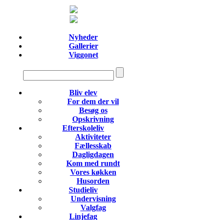
Nyheder
Gallerier
Viggonet
Bliv elev
For dem der vil
Besøg os
Opskrivning
Efterskoleliv
Aktiviteter
Fællesskab
Dagligdagen
Kom med rundt
Vores køkken
Husorden
Studieliv
Undervisning
Valgfag
Linjefag