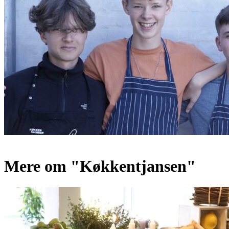
Mere om "Køkkentjansen"