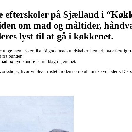
 efterskoler på Sjælland i “Køk
 viden om mad og måltider, hånd
es lyst til at gå i køkkenet.
ælpe unge mennesker til at få gode madkundskaber. I en tid, hvor færdig
d fra bunden.
id mad og byde andre på middag i hjemmet.
workshops, hvor vi bliver rustet i rollen som kulinariske vejledere. Det