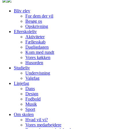
Bliv elev
For dem der vil
Besøg os
Opskrivning
Efterskoleliv
Aktiviteter
Fællesskab
Dagligdagen
Kom med rundt
Vores køkken
Husorden
Studieliv
Undervisning
Valgfag
Linjefag
Dans
Design
Fodbold
Musik
Sport
Om skolen
Hvad vil vi?
Vores medarbejdere