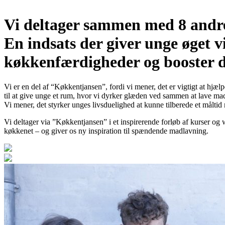
Vi deltager sammen med 8 andre
En indsats der giver unge øget
køkkenfærdigheder og booster der
Vi er en del af “Køkkentjansen”, fordi vi mener, det er vigtigt at hj
til at give unge et rum, hvor vi dyrker glæden ved sammen at lave ma
Vi mener, det styrker unges livsduelighed at kunne tilberede et målt
Vi deltager via ”Køkkentjansen” i et inspirerende forløb af kurser og 
køkkenet – og giver os ny inspiration til spændende madlavning.